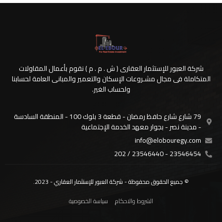
شركة العبور للإستثمار العقارى ( ش . م . م ) نقوم بأعمال المقاولات
المتكاملة فى مجال مشـروعات الإسكان والتعمير والمبانى العامة لحسابنا
ولحساب الغير.
79 شارع شارع حافظ رمضان - قطعة 3 بلوك 100 - المنطقة السادسة
- مدينة نصر - بجوار معهد الخدمة الإجتماعية
info@elobouregy.com
23546454 - 23546440 / 202
© جميع الحقوق محفوظة - شركة العبور للإستثمار العقاري - 2023.
الشروط والاحكام
سياسة الخصوصية