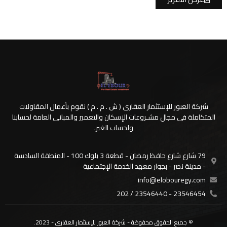
شركة العبور للإستثمار العقارى ( ش . م . م ) نقوم بأعمال المقاولات
المتكاملة فى مجال مشـروعات الإسكان والتعمير والمبانى العامة لحسابنا
ولحساب الغير.
79 شارع شارع حافظ رمضان - قطعة 3 بلوك 100 - المنطقة السادسة
- مدينة نصر - بجوار معهد الخدمة الإجتماعية
info@elobouregy.com
23546454 - 23546440 / 202
© جميع الحقوق محفوظة - شركة العبور للإستثمار العقاري - 2023.