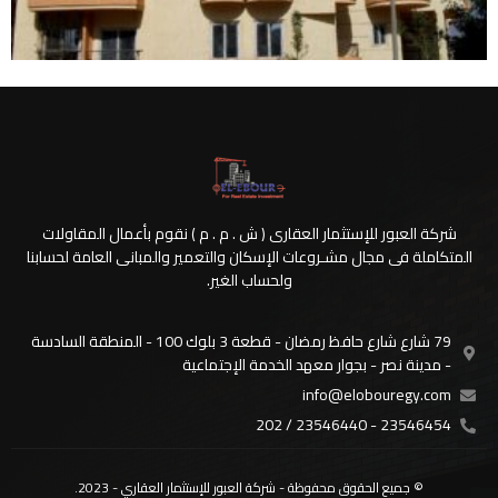
شركة العبور للإستثمار العقارى ( ش . م . م ) نقوم بأعمال المقاولات
المتكاملة فى مجال مشـروعات الإسكان والتعمير والمبانى العامة لحسابنا
ولحساب الغير.
79 شارع شارع حافظ رمضان - قطعة 3 بلوك 100 - المنطقة السادسة
- مدينة نصر - بجوار معهد الخدمة الإجتماعية
info@elobouregy.com
23546454 - 23546440 / 202
© جميع الحقوق محفوظة - شركة العبور للإستثمار العقاري - 2023.